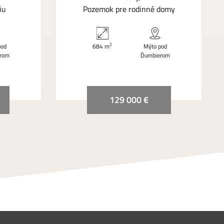
iu
Pozemok pre rodinné domy
2
pod
684 m
Mýto pod
rom
Ďumbierom
129 000 €