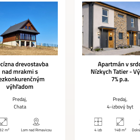
cízna drevostavba
Apartmán v srdc
nad mrakmi s
Nízkych Tatier - V
ezkonkurenčným
7% p.a.
výhľadom
Predaj
Predaj
Chata
4-izbový byt
2
2
32 m
Lom nad Rimavicou
4 izb
148 m
Doln