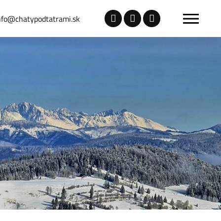
nfo@chatypodtatrami.sk