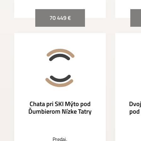
70 449 €
Chata pri SKI Mýto pod
Dvo
Ďumbierom Nízke Tatry
pod
Predaj