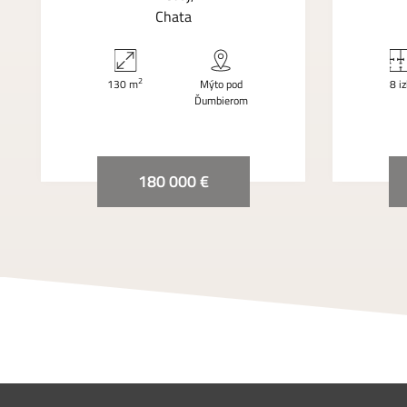
Chata
2
130 m
Mýto pod
8 i
Ďumbierom
180 000 €