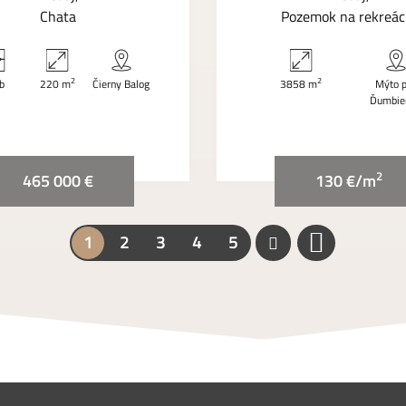
Chata
Pozemok na rekreác
2
2
zb
220 m
Čierny Balog
3858 m
Mýto 
Ďumbie
2
465 000 €
130 €/m
1
2
3
4
5