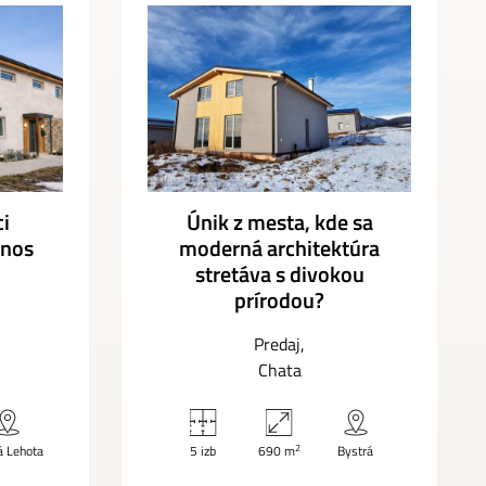
i
Únik z mesta, kde sa
ýnos
moderná architektúra
stretáva s divokou
prírodou?
Predaj
Chata
2
á Lehota
5 izb
690 m
Bystrá