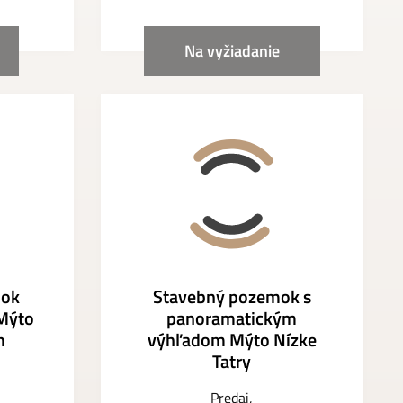
Na vyžiadanie
mok
Stavebný pozemok s
Mýto
panoramatickým
m
výhľadom Mýto Nízke
Tatry
Predaj