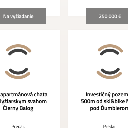
Na vyžiadanie
250 000 €
japartmánová chata
Investičný poze
 lyžiarskym svahom
500m od ski&bike 
Čierny Balog
pod Ďumbiero
Predaj
Predaj