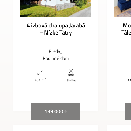
4 izbová chalupa Jarabá
Mo
– Nízke Tatry
Tále
Predaj
Rodinný dom
2
491 m
Jarabá
6
139 000 €