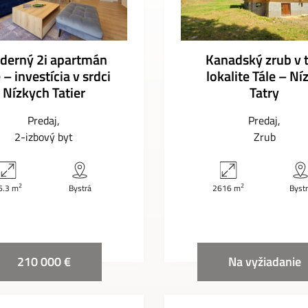
derný 2i apartmán
Kanadský zrub v 
 – investícia v srdci
lokalite Tále – Ní
Nízkych Tatier
Tatry
Predaj
Predaj
2-izbový byt
Zrub
2
2
6.3 m
Bystrá
2616 m
Byst
210 000 €
Na vyžiadanie