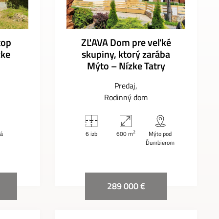
top
ZĽAVA Dom pre veľké
zke
skupiny, ktorý zarába
Mýto – Nízke Tatry
Predaj
Rodinný dom
2
rá
6 izb
600 m
Mýto pod
Ďumbierom
289 000 €