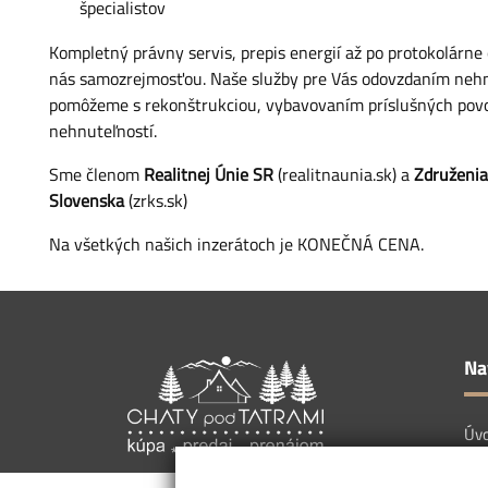
špecialistov
Kompletný právny servis, prepis energií až po protokolárne
nás samozrejmosťou. Naše služby pre Vás odovzdaním nehn
pomôžeme s rekonštrukciou, vybavovaním príslušných povo
nehnuteľností.
Sme členom
Realitnej Únie SR
(realitnaunia.sk) a
Združenia
Slovenska
(
zrks.sk
)
Na všetkých našich inzerátoch je KONEČNÁ CENA.
Na
Úv
Neh
Slu