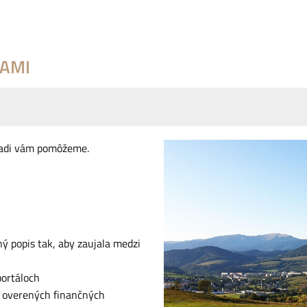
RAMI
 radi vám pomôžeme.
ý popis tak, aby zaujala medzi
portáloch
z overených finančných