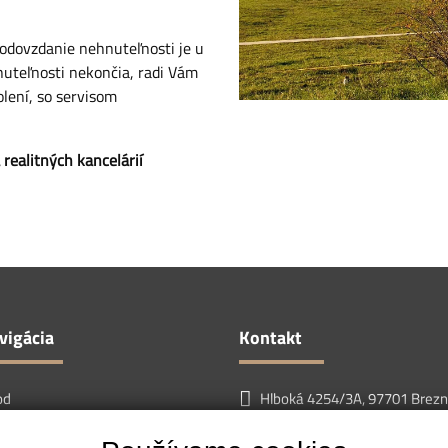
 odovzdanie nehnuteľnosti je u
uteľnosti nekončia, radi Vám
lení, so servisom
 realitných kancelárií
vigácia
Kontakt
od
Hlboká 4254/3A, 97701 Brez
nuteľnosti
+421905604540
žby
info@chatypodtatrami.sk