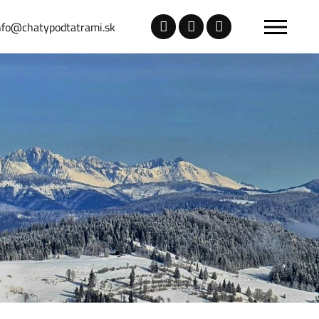
nfo@chatypodtatrami.sk