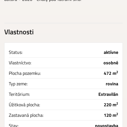
Vlastnosti
Status:
aktívne
Vlastníctvo:
osobné
2
Plocha pozemku:
472 m
Typ zeme:
rovina
Teritórium:
Extravilán
2
Úžitková plocha:
220 m
2
Zastavaná plocha:
120 m
Stav:
novostavba