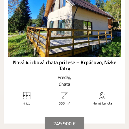
Nová 4‑izbová chata pri lese – Krpáčovo, Nízke
Tatry
Predaj
Chata
2
4 izb
665 m
Horná Lehota
249 900 €