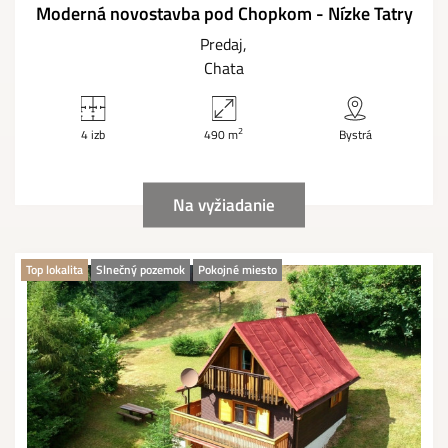
Moderná novostavba pod Chopkom - Nízke Tatry
Predaj
Chata
2
4 izb
490 m
Bystrá
Na vyžiadanie
Top lokalita
Slnečný pozemok
Pokojné miesto