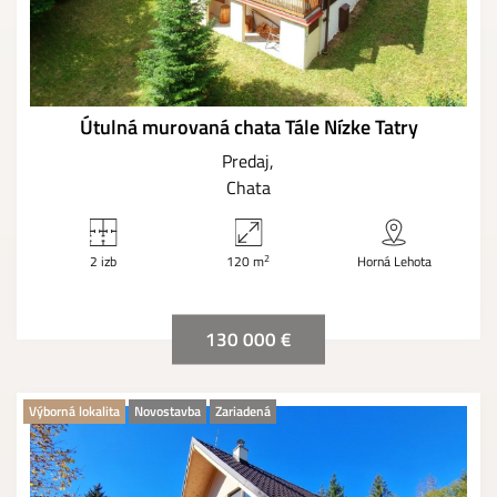
Útulná murovaná chata Tále Nízke Tatry
Predaj
Chata
2
2 izb
120 m
Horná Lehota
130 000 €
Výborná lokalita
Novostavba
Zariadená