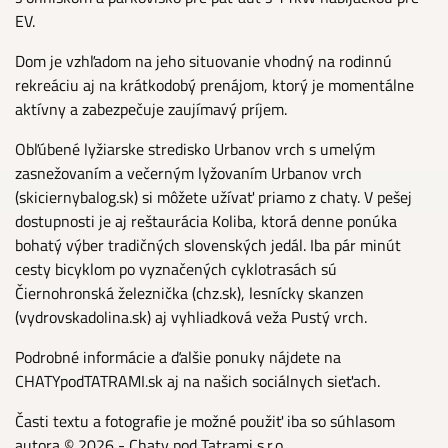
EV.
Dom je vzhľadom na jeho situovanie vhodný na rodinnú
rekreáciu aj na krátkodobý prenájom, ktorý je momentálne
aktívny a zabezpečuje zaujímavý príjem.
Obľúbené lyžiarske stredisko Urbanov vrch s umelým
zasnežovaním a večerným lyžovaním Urbanov vrch
(skiciernybalog.sk) si môžete užívať priamo z chaty. V pešej
dostupnosti je aj reštaurácia Koliba, ktorá denne ponúka
bohatý výber tradičných slovenských jedál. Iba pár minút
cesty bicyklom po vyznačených cyklotrasách sú
Čiernohronská železnička (chz.sk), lesnícky skanzen
(vydrovskadolina.sk) aj vyhliadková veža Pustý vrch.
Podrobné informácie a ďalšie ponuky nájdete na
CHATYpodTATRAMI.sk aj na našich sociálnych sieťach.
Časti textu a fotografie je možné použiť iba so súhlasom
autora © 2026 - Chaty pod Tatrami s.r.o.