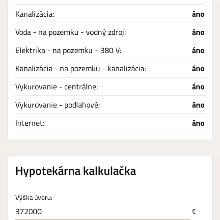
Kanalizácia:
áno
Voda - na pozemku - vodný zdroj:
áno
Elektrika - na pozemku - 380 V:
áno
Kanalizácia - na pozemku - kanalizácia:
áno
Vykurovanie - centrálne:
áno
Vykurovanie - podlahové:
áno
Internet:
áno
Hypotekárna kalkulačka
Výška úveru:
€