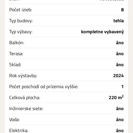
Počet izieb:
8
Typ budovy:
tehla
Typ výbavy:
kompletne vybavený
Balkón:
áno
Terasa:
áno
Sklad:
áno
Rok výstavby:
2024
Počet poschodí od prízemia vyššie:
1
2
Celková plocha:
220 m
Inžinierske siete:
áno
Voda:
áno
Elektrika:
áno