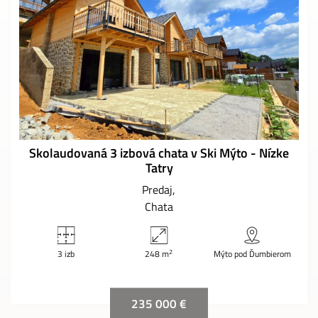
Skolaudovaná 3 izbová chata v Ski Mýto - Nízke
Tatry
Predaj
Chata
2
3 izb
248 m
Mýto pod Ďumbierom
235 000 €