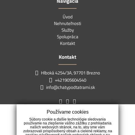
Navigácia
Úvod
Nehnuteľnosti
Služby
Spolupráca
Kontakt
Kontakt
Hlboká 4254/3A, 97701 Brezno
+421905604540
info@chatypodtatrami.sk
Používame cookies
Súbory cookie a ďalšie technológie sledovania
používame na zlepšenie vášho zážitku z prehliadania
našich webových stránok, na to, aby sme vám
zobrazovali prispôsobený obsah a cielené reklamy, na