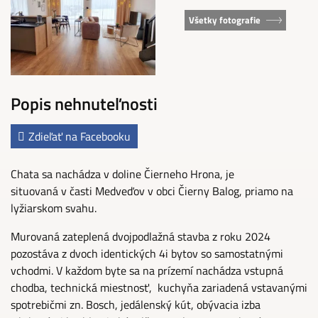
Všetky fotografie
Popis nehnuteľnosti
Zdieľať na Facebooku
Chata sa nachádza v doline Čierneho Hrona, je
situovaná v časti Medveďov v obci Čierny Balog, priamo na
lyžiarskom svahu.
Murovaná zateplená dvojpodlažná stavba z roku 2024
pozostáva z dvoch identických 4i bytov so samostatnými
vchodmi. V každom byte sa na prízemí nachádza vstupná
chodba, technická miestnosť, kuchyňa zariadená vstavanými
spotrebičmi zn. Bosch, jedálenský kút, obývacia izba