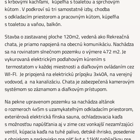
s krbovými kachľami, kúpeľňa s toaletou a sprchovým
kútom . V podkroví sú tri samostatné izby, chodba
s odkladacím priestorom a pracovným kútom, kúpeľňa
s toaletou a vaňou, balkón.
Stavba o zastavanej ploche 120m2, vedená ako Rekreačná
chata, je priamo napojená na obecnú komunikáciu. Nachádza
sa na rovinatom slnečnom pozemku o výmere 472 m2. Je
vykurovaná elektrickým podlahovým kúrením s
termostatom v každej miestnosti a diaľkovým ovládaním cez
WI-FI. Je pripojená na elektrickú prípojku 3x40A, na verejný
vodovod, a na kanalizáciu. Chata je zabezpečená kamerovým
systémom so záznamom a diaľkovým prístupom.
Na pekne upravenom pozemku sa nachádza altánok
o rozmeroch 4x5m s uzamykateľným odkladacím priestorom,
exteriérová elektrická fínska sauna, ochladzovacia kaďa
s možnosťou napúšťania aj v zime cez vonkajší nezamŕzajúci
ventil, kúpacia kaďa na tuhé palivo, detské ihrisko, posedenie
s ohniskom a parkovisko pre päť áut s 11kW nabíjačkou pre