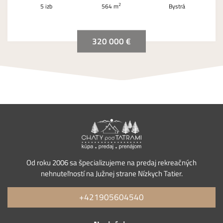
2
5 izb
564 m
Bystrá
320 000 €
Od roku 2006 sa špecializujeme na predaj rekreačných
nehnuteľností na Južnej strane Nízkych Tatier.
+421905604540