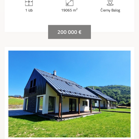
2
1 izb
19065 m
Čierny Balog
200 000 €