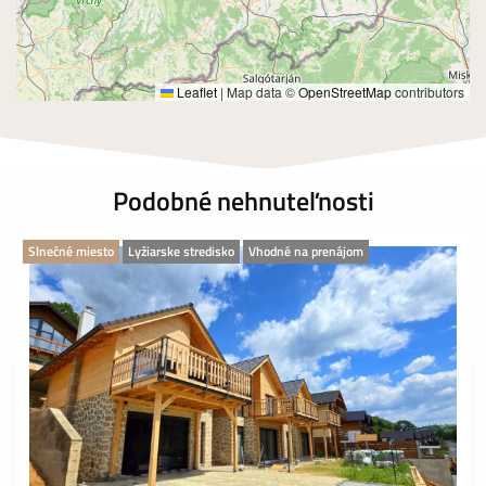
Leaflet
|
Map data ©
OpenStreetMap
contributors
Podobné nehnuteľnosti
Slnečné miesto
Lyžiarske stredisko
Vhodné na prenájom