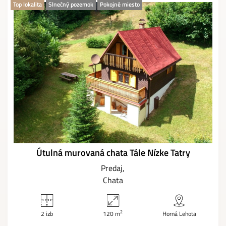
Top lokalita
Slnečný pozemok
Pokojné miesto
Útulná murovaná chata Tále Nízke Tatry
Predaj
Chata
2
2 izb
120 m
Horná Lehota