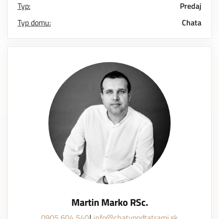
Typ:
Predaj
Typ domu:
Chata
Martin Marko RSc.
0905 604 540
info@chatypodtatrami.sk