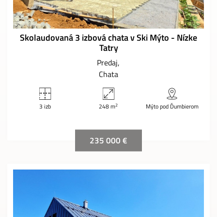
Skolaudovaná 3 izbová chata v Ski Mýto - Nízke
Tatry
Predaj
Chata
2
3 izb
248 m
Mýto pod Ďumbierom
235 000 €