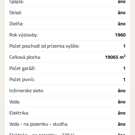
Špajza:
áno
Sklad:
áno
Dielňa:
áno
Rok výstavby:
1960
Počet poschodí od prízemia vyššie:
1
2
Celková plocha:
19065 m
Počet garáží:
1
Počet pivníc:
1
Inžinierske siete:
áno
Voda:
áno
Elektrika:
áno
Voda - na pozemku - studňa:
áno