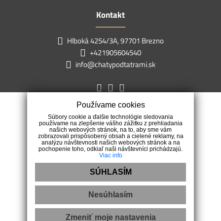
Kontakt
Hlboká 4254/3A, 97701 Brezno
+421905604540
info@chatypodtatrami.sk
Používame cookies
Súbory cookie a ďalšie technológie sledovania
používame na zlepšenie vášho zážitku z prehliadania
našich webových stránok, na to, aby sme vám
zobrazovali prispôsobený obsah a cielené reklamy, na
analýzu návštevnosti našich webových stránok a na
pochopenie toho, odkiaľ naši návštevníci prichádzajú.
Viac info
SÚHLASÍM
Nesúhlasím
Ochrana osobných údajov
|
Pravidlá cookies
|
Reklamačný poriadok
|
Etický kódex
Zmeniť moje nastavenia