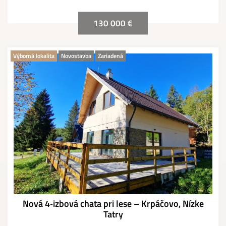
130 000 €
Výborná lokalita
Novostavba
Zariadená
Nová 4‑izbová chata pri lese – Krpáčovo, Nízke
Tatry