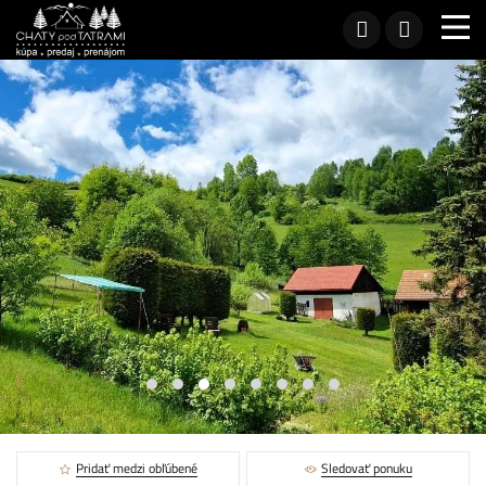
Pridať medzi obľúbené
Sledovať ponuku