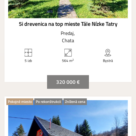
5i drevenica na top mieste Tále Nízke Tatry
Predaj
Chata
2
5 izb
564 m
Bystrá
320 000 €
Pokojné miesto
Po rekonštrukcii
Znížená cena