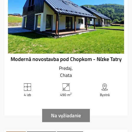
Moderná novostavba pod Chopkom - Nízke Tatry
Predaj
Chata
2
4 izb
490 m
Bystrá
Na vyžiadanie