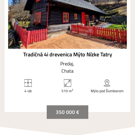
Tradičná 4i drevenica Mýto Nízke Tatry
Predaj
Chata
2
4 izb
510 m
Mýto pod Ďumbierom
350 000 €