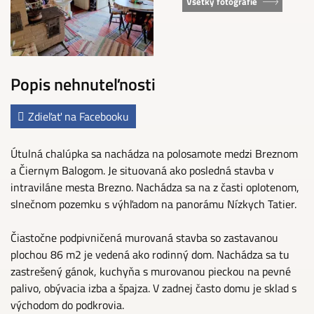
Všetky fotografie
Popis nehnuteľnosti
Zdieľať na Facebooku
Útulná chalúpka sa nachádza na polosamote medzi Breznom
a Čiernym Balogom. Je situovaná ako posledná stavba v
intraviláne mesta Brezno. Nachádza sa na z časti oplotenom,
slnečnom pozemku s výhľadom na panorámu Nízkych Tatier.
Čiastočne podpivničená murovaná stavba so zastavanou
plochou 86 m2 je vedená ako rodinný dom. Nachádza sa tu
zastrešený gánok, kuchyňa s murovanou pieckou na pevné
palivo, obývacia izba a špajza. V zadnej často domu je sklad s
východom do podkrovia.