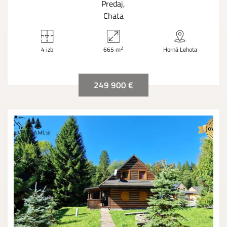
Predaj
Chata
2
4 izb
665 m
Horná Lehota
249 900 €