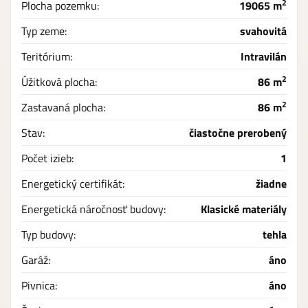
2
Plocha pozemku:
19065 m
Typ zeme:
svahovitá
Teritórium:
Intravilán
2
Úžitková plocha:
86 m
2
Zastavaná plocha:
86 m
Stav:
čiastočne prerobený
Počet izieb:
1
Energetický certifikát:
žiadne
Energetická náročnosť budovy:
Klasické materiály
Typ budovy:
tehla
Garáž:
áno
Pivnica:
áno