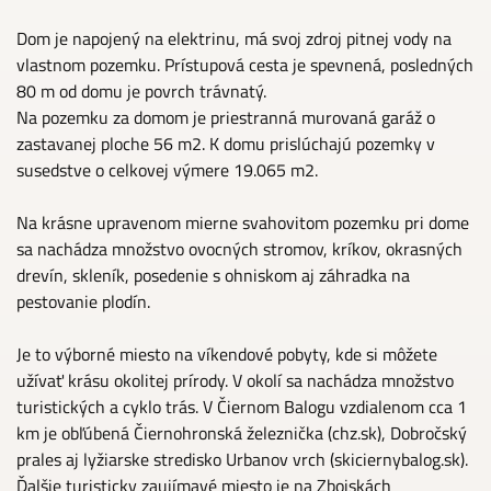
Dom je napojený na elektrinu, má svoj zdroj pitnej vody na
vlastnom pozemku. Prístupová cesta je spevnená, posledných
80 m od domu je povrch trávnatý.
Na pozemku za domom je priestranná murovaná garáž o
zastavanej ploche 56 m2. K domu prislúchajú pozemky v
susedstve o celkovej výmere 19.065 m2.
Na krásne upravenom mierne svahovitom pozemku pri dome
sa nachádza množstvo ovocných stromov, kríkov, okrasných
drevín, skleník, posedenie s ohniskom aj záhradka na
pestovanie plodín.
Je to výborné miesto na víkendové pobyty, kde si môžete
užívať krásu okolitej prírody. V okolí sa nachádza množstvo
turistických a cyklo trás. V Čiernom Balogu vzdialenom cca 1
km je obľúbená Čiernohronská železnička (chz.sk), Dobročský
prales aj lyžiarske stredisko Urbanov vrch (skiciernybalog.sk).
Ďalšie turisticky zaujímavé miesto je na Zbojskách