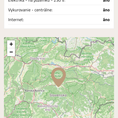
Elektrika - na pozemku - 230 V:
áno
Vykurovanie - centrálne:
áno
Internet:
áno
+
−