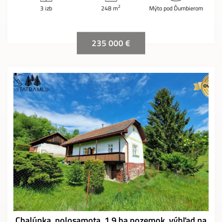
2
3 izb
248 m
Mýto pod Ďumbierom
235 000 €
Chalúpka, polosamota, 1,9 ha pozemok, výhľad na