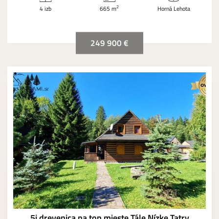
2
4 izb
665 m
Horná Lehota
249 900 €
5i drevenica na top mieste Tále Nízke Tatry