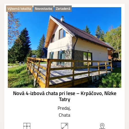
Výborná lokalita
Novostavba
Zariadená
Nová 4‑izbová chata pri lese – Krpáčovo, Nízke
Tatry
Predaj
Chata