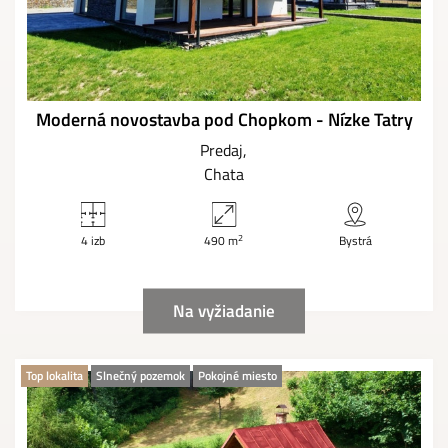
Moderná novostavba pod Chopkom - Nízke Tatry
Predaj
Chata
2
4 izb
490 m
Bystrá
Na vyžiadanie
Top lokalita
Slnečný pozemok
Pokojné miesto