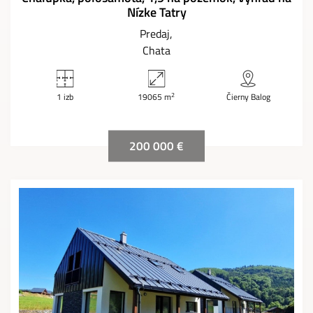
Nízke Tatry
Predaj
Chata
2
1 izb
19065 m
Čierny Balog
200 000 €