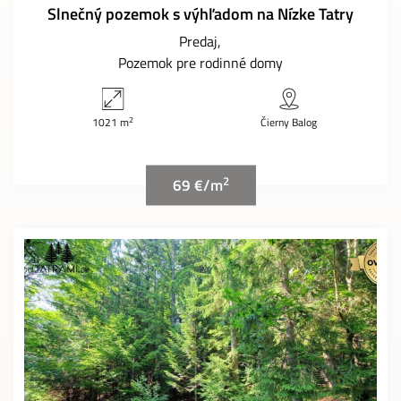
Slnečný pozemok s výhľadom na Nízke Tatry
Predaj
Pozemok pre rodinné domy
2
1021 m
Čierny Balog
2
69 €/m