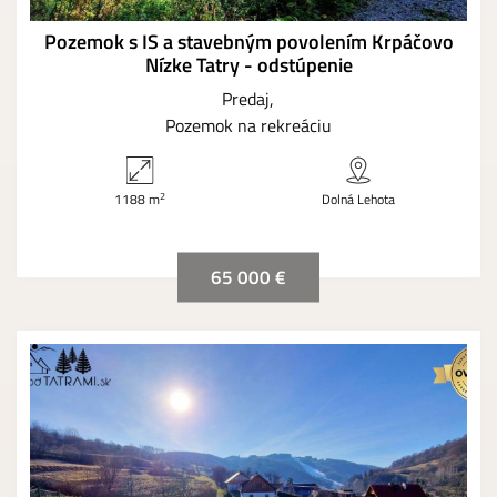
Pozemok s IS a stavebným povolením Krpáčovo
Nízke Tatry - odstúpenie
Predaj
Pozemok na rekreáciu
2
1188 m
Dolná Lehota
65 000 €