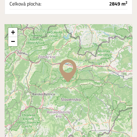
2
Celková plocha:
2849 m
+
−