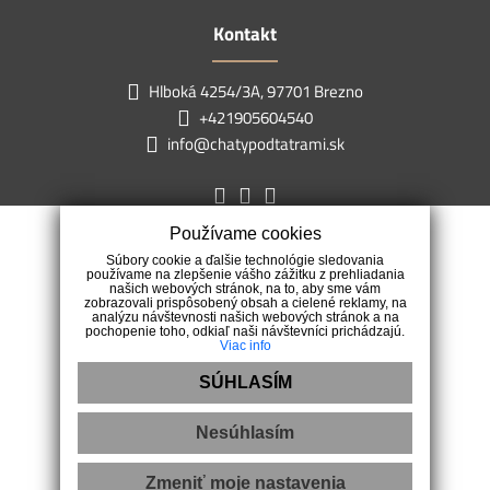
Kontakt
Hlboká 4254/3A, 97701 Brezno
+421905604540
info@chatypodtatrami.sk
Používame cookies
Súbory cookie a ďalšie technológie sledovania
používame na zlepšenie vášho zážitku z prehliadania
našich webových stránok, na to, aby sme vám
zobrazovali prispôsobený obsah a cielené reklamy, na
analýzu návštevnosti našich webových stránok a na
pochopenie toho, odkiaľ naši návštevníci prichádzajú.
Viac info
SÚHLASÍM
Nesúhlasím
Ochrana osobných údajov
|
Pravidlá cookies
|
Reklamačný poriadok
|
Etický kódex
Zmeniť moje nastavenia