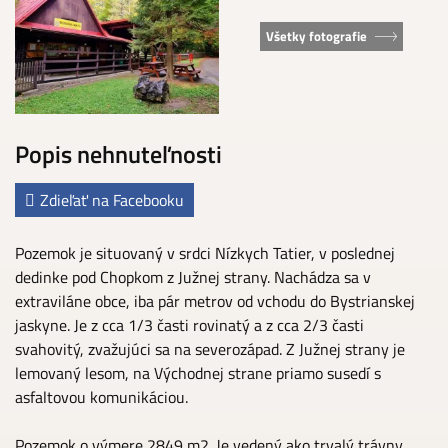
Všetky fotografie
Popis nehnuteľnosti
Zdieľať na Facebooku
Pozemok je situovaný v srdci Nízkych Tatier, v poslednej
dedinke pod Chopkom z Južnej strany. Nachádza sa v
extraviláne obce, iba pár metrov od vchodu do Bystrianskej
jaskyne. Je z cca 1/3 časti rovinatý a z cca 2/3 časti
svahovitý, zvažujúci sa na severozápad. Z Južnej strany je
lemovaný lesom, na Východnej strane priamo susedí s
asfaltovou komunikáciou.
Pozemok o výmere 2849 m2. Je vedený ako trvalý trávny