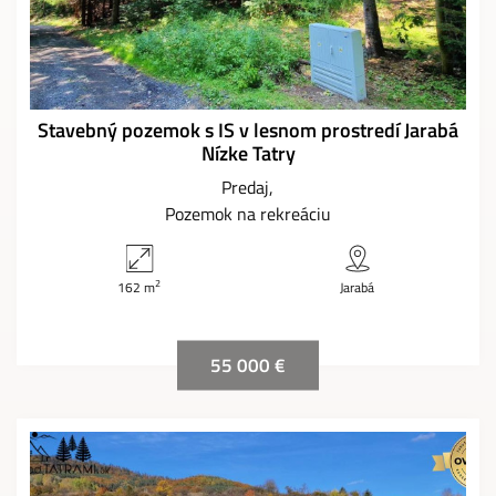
Stavebný pozemok s IS v lesnom prostredí Jarabá
Nízke Tatry
Predaj
Pozemok na rekreáciu
2
162 m
Jarabá
55 000 €