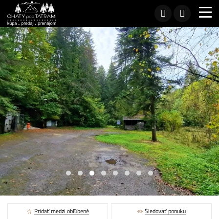
Pridať medzi obľúbené
Sledovať ponuku